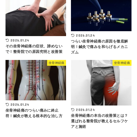
2026.01.24
2026.01.24
つらい坐骨神経痛の原因を徹底解
その坐骨神経痛の症状、諦めない
明！鍼灸で痛みを和らげるメカニ
で！整骨院での原因究明と改善策
ズム
坐骨神経痛
坐骨神経痛
2026.01.24
2026.01.24
坐骨神経痛のつらい痛みに終止
坐骨神経痛の本当の改善策とは？
符！鍼灸が教える根本的な治し方
選ばれる整骨院が教えるセルフケ
アと施術