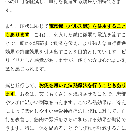
への圧迫を軽減し、血行を促進する効果が期待できま
す。
また、症状に応じて
電気鍼（パルス鍼）を併用すること
もあります
。これは、刺入した鍼に微弱な電流を流すこ
とで、筋肉の深部まで刺激を伝え、より強力な血行促進
効果や鎮痛効果を引き出すことを目的としています。ピ
リピリとした感覚がありますが、多くの方は心地よい刺
激と感じられます。
鍼と並行して、
お灸を用いた温熱療法を行うこともあり
ます
。お灸は、艾（もぐさ）を燃焼させることで、患部
やツボに温かい刺激を与えます。この温熱効果は、冷え
によって悪化しやすい坐骨神経痛のしびれに対して、血
行を改善し、筋肉の緊張をさらに和らげる効果が期待で
きます。特に、体を温めることでしびれが軽減する方に