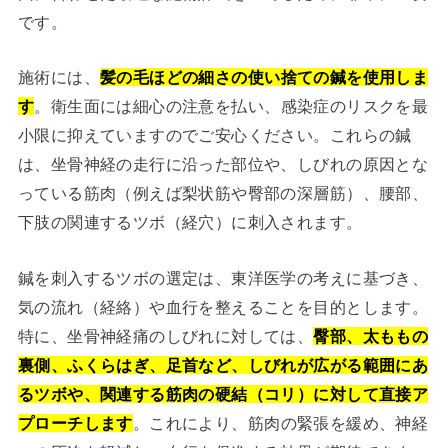
です。
施術には、
髪の毛ほどの細さの使い捨ての鍼を使用しま
す
。衛生面には細心の注意を払い、感染症のリスクを最
小限に抑えていますのでご安心ください。これらの鍼
は、坐骨神経の走行に沿った部位や、しびれの原因とな
っている筋肉（例えば梨状筋や臀部の深層筋）、腰部、
下肢の関連するツボ（経穴）に刺入されます。
鍼を刺入するツボの選定は、東洋医学の考えに基づき、
気の流れ（経絡）や血行を整えることを目的とします。
特に、坐骨神経痛のしびれに対しては、
臀部、太ももの
裏側、ふくらはぎ、足首など、しびれが広がる範囲にあ
るツボや、関連する筋肉の硬結（コリ）に対して直接ア
プローチします
。これにより、筋肉の緊張を緩め、神経