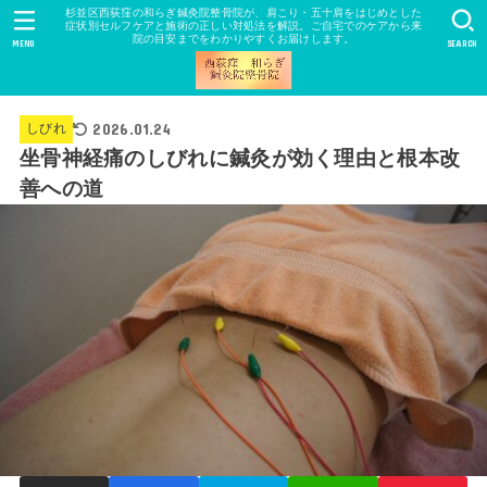
杉並区西荻窪の和らぎ鍼灸院整骨院が、肩こり・五十肩をはじめとした
症状別セルフケアと施術の正しい対処法を解説。ご自宅でのケアから来
院の目安までをわかりやすくお届けします。
MENU
SEARCH
2026.01.24
しびれ
坐骨神経痛のしびれに鍼灸が効く理由と根本改
善への道