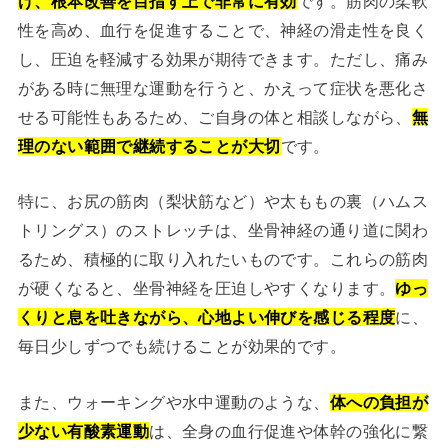
げ、根本改善を目指す上で非常に有効
です。筋肉の柔軟
性を高め、血行を促進することで、神経の滑走性を良く
し、圧迫を軽減する効果が期待できます。ただし、痛み
がある時に無理な運動を行うと、かえって症状を悪化さ
せる可能性もあるため、ご自身の体と相談しながら、
無
理のない範囲で継続することが大切
です。
特に、お尻の筋肉（梨状筋など）や太ももの裏（ハムス
トリングス）のストレッチは、坐骨神経の通り道に関わ
るため、積極的に取り入れたいものです。これらの筋肉
が硬くなると、坐骨神経を圧迫しやすくなります。
ゆっ
くりと息を吐きながら、心地よい伸びを感じる程度
に、
毎日少しずつでも続けることが効果的です。
また、ウォーキングや水中運動のような、
体への負担が
少ない有酸素運動
は、全身の血行促進や体幹の強化に繋