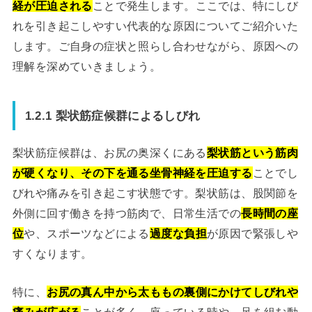
経が圧迫される
ことで発生します。ここでは、特にしび
れを引き起こしやすい代表的な原因についてご紹介いた
します。ご自身の症状と照らし合わせながら、原因への
理解を深めていきましょう。
1.2.1 梨状筋症候群によるしびれ
梨状筋症候群は、お尻の奥深くにある
梨状筋という筋肉
が硬くなり、その下を通る坐骨神経を圧迫する
ことでし
びれや痛みを引き起こす状態です。梨状筋は、股関節を
外側に回す働きを持つ筋肉で、日常生活での
長時間の座
位
や、スポーツなどによる
過度な負担
が原因で緊張しや
すくなります。
特に、
お尻の真ん中から太ももの裏側にかけてしびれや
痛みが広がる
ことが多く、座っている時や、足を組む動