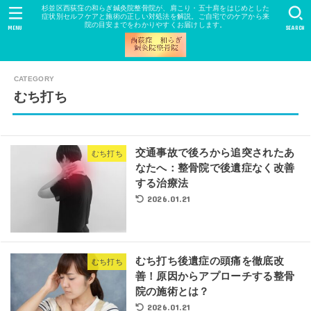
杉並区西荻窪の和らぎ鍼灸院整骨院が、肩こり・五十肩をはじめとした
症状別セルフケアと施術の正しい対処法を解説。ご自宅でのケアから来
院の目安までをわかりやすくお届けします。
MENU
SEARCH
むち打ち
交通事故で後ろから追突されたあ
むち打ち
なたへ：整骨院で後遺症なく改善
する治療法
2026.01.21
むち打ち後遺症の頭痛を徹底改
むち打ち
善！原因からアプローチする整骨
院の施術とは？
2026.01.21