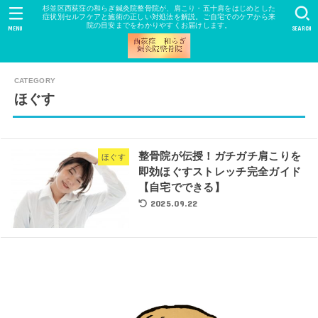
杉並区西荻窪の和らぎ鍼灸院整骨院が、肩こり・五十肩をはじめとした
症状別セルフケアと施術の正しい対処法を解説。ご自宅でのケアから来
院の目安までをわかりやすくお届けします。
MENU
SEARCH
ほぐす
整骨院が伝授！ガチガチ肩こりを
ほぐす
即効ほぐすストレッチ完全ガイド
【自宅でできる】
2025.09.22