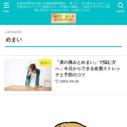
杉並区西荻窪の和らぎ鍼灸院整骨院が、肩こり・五十肩をはじめとした
症状別セルフケアと施術の正しい対処法を解説。ご自宅でのケアから来
院の目安までをわかりやすくお届けします。
MENU
SEARCH
めまい
「肩の痛みとめまい」で悩む方
めまい
へ：今日からできる改善ストレッ
チと予防のコツ
2025.09.22