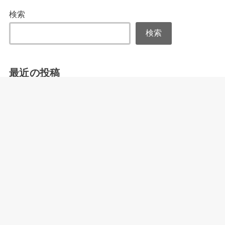
検索
検索
最近の投稿
美容鍼で自律神経を整える！心と体の不調を改善し美肌
へ導く秘訣
鍼灸で叶える内側からの美容革命！自律神経を整え、揺
らがない美しさへ
美容鍼はむくみに本当に効く？諦めていた顔の悩みを解
決する秘密
ほうれい線は美容鍼で解決！若返りを叶える施術の全貌
を徹底解説
老け顔にサヨナラ！美容鍼でたるみを引き上げる驚きの