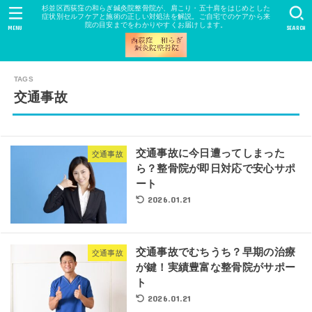
杉並区西荻窪の和らぎ鍼灸院整骨院が、肩こり・五十肩をはじめとした
症状別セルフケアと施術の正しい対処法を解説。ご自宅でのケアから来
院の目安までをわかりやすくお届けします。
MENU
SEARCH
交通事故
交通事故に今日遭ってしまった
交通事故
ら？整骨院が即日対応で安心サポ
ート
2026.01.21
交通事故でむちうち？早期の治療
交通事故
が鍵！実績豊富な整骨院がサポー
ト
2026.01.21