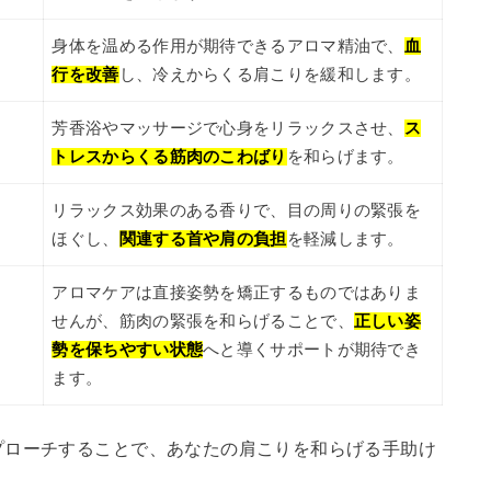
身体を温める作用が期待できるアロマ精油で、
血
行を改善
し、冷えからくる肩こりを緩和します。
芳香浴やマッサージで心身をリラックスさせ、
ス
トレスからくる筋肉のこわばり
を和らげます。
リラックス効果のある香りで、目の周りの緊張を
ほぐし、
関連する首や肩の負担
を軽減します。
アロマケアは直接姿勢を矯正するものではありま
せんが、筋肉の緊張を和らげることで、
正しい姿
勢を保ちやすい状態
へと導くサポートが期待でき
ます。
プローチすることで、あなたの肩こりを和らげる手助け