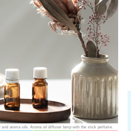
r and aroma oils. Aroma oil diffuser lamp with the stick perfume.