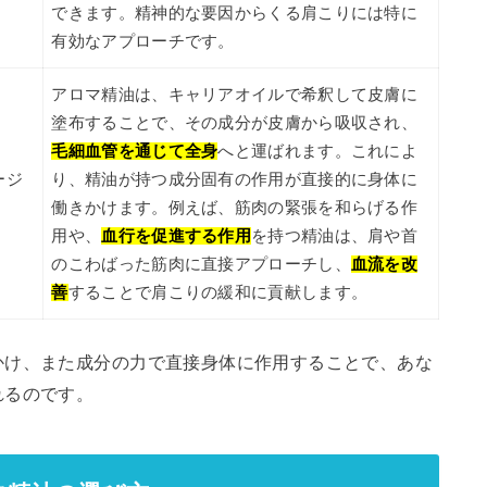
できます。精神的な要因からくる肩こりには特に
有効なアプローチです。
アロマ精油は、キャリアオイルで希釈して皮膚に
塗布することで、その成分が皮膚から吸収され、
毛細血管を通じて全身
へと運ばれます。これによ
ージ
り、精油が持つ成分固有の作用が直接的に身体に
働きかけます。例えば、筋肉の緊張を和らげる作
用や、
血行を促進する作用
を持つ精油は、肩や首
のこわばった筋肉に直接アプローチし、
血流を改
善
することで肩こりの緩和に貢献します。
かけ、また成分の力で直接身体に作用することで、あな
れるのです。