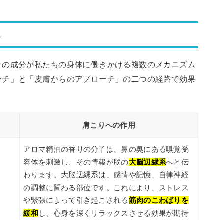
ム
その成分が私たちの身体に働きかける複数のメカニズム
ーチ」と「皮膚からのアプローチ」の二つの経路で効果
肩こりへの作用
アロマ精油の香りの分子は、鼻の奥にある嗅覚受
容体を刺激し、その情報が脳の
大脳辺縁系
へと伝
わります。大脳辺縁系は、感情や記憶、自律神経
の調整に関わる部位です。これにより、ストレス
や緊張によって引き起こされる
筋肉のこわばりを
緩和
し、心身を深くリラックスさせる効果が期待