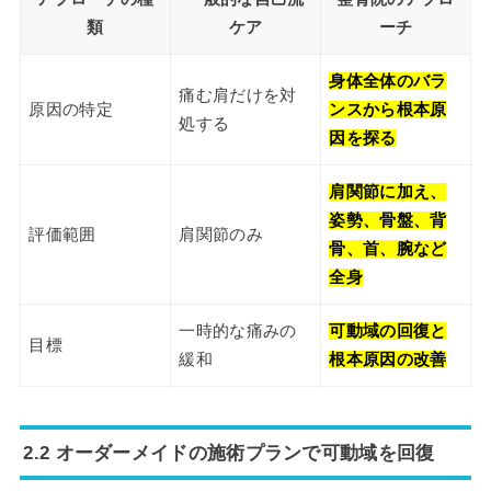
類
ケア
ーチ
身体全体のバラ
痛む肩だけを対
原因の特定
ンスから根本原
処する
因を探る
肩関節に加え、
姿勢、骨盤、背
評価範囲
肩関節のみ
骨、首、腕など
全身
一時的な痛みの
可動域の回復と
目標
緩和
根本原因の改善
2.2 オーダーメイドの施術プランで可動域を回復