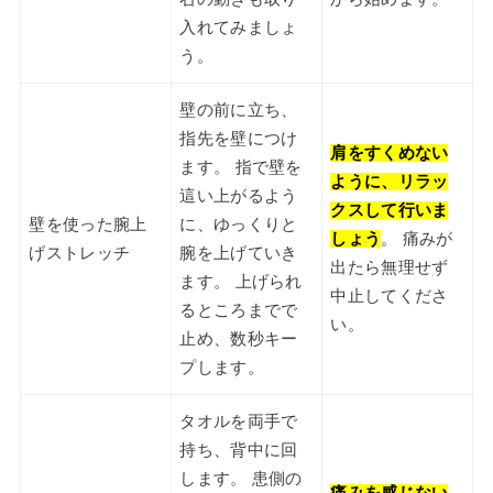
入れてみましょ
う。
壁の前に立ち、
指先を壁につけ
肩をすくめない
ます。 指で壁を
ように、リラッ
這い上がるよう
クスして行いま
壁を使った腕上
に、ゆっくりと
しょう
。 痛みが
げストレッチ
腕を上げていき
出たら無理せず
ます。 上げられ
中止してくださ
るところまでで
い。
止め、数秒キー
プします。
タオルを両手で
持ち、背中に回
します。 患側の
痛みを感じない