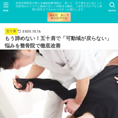
杉並区西荻窪の和らぎ鍼灸院整骨院が、肩こり・五十肩をはじめとした
症状別セルフケアと施術の正しい対処法を解説。ご自宅でのケアから来
院の目安までをわかりやすくお届けします。
MENU
SEARCH
2025.10.16
五十肩
もう諦めない！五十肩で「可動域が戻らない」
悩みを整骨院で徹底改善