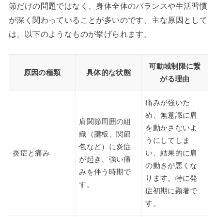
節だけの問題ではなく、身体全体のバランスや生活習慣
が深く関わっていることが多いのです。主な原因として
は、以下のようなものが挙げられます。
可動域制限に繋
原因の種類
具体的な状態
がる理由
痛みが強いた
め、無意識に肩
肩関節周囲の組
を動かさないよ
織（腱板、関節
うにしてしま
包など）に炎症
炎症と痛み
い、結果的に肩
が起き、強い痛
の動きが悪くな
みを伴う時期で
ります。特に発
す。
症初期に顕著で
す。