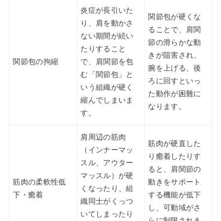
炎症が長引いた
関節包が硬くな
り、肩を動かさ
ることで、肩関
ない期間が続い
節の滑らかな動
たりすること
きが阻害され、
関節包の拘縮
で、肩関節を包
腕を上げる、後
む「関節包」と
ろに回すといっ
いう組織が硬く
た動作が困難に
縮んでしまいま
なります。
す。
肩周辺の筋肉
筋肉が硬直した
（インナーマッ
り癒着したりす
スル、アウター
ると、肩関節の
マッスル）が硬
筋肉の柔軟性低
動きをサポート
くなったり、組
下・癒着
する機能が低下
織同士がくっつ
し、可動域がさ
いてしまったり
らに制限されま