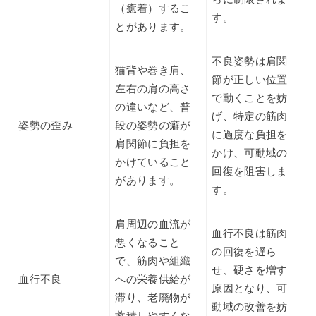
（癒着）するこ
す。
とがあります。
不良姿勢は肩関
猫背や巻き肩、
節が正しい位置
左右の肩の高さ
で動くことを妨
の違いなど、普
げ、特定の筋肉
姿勢の歪み
段の姿勢の癖が
に過度な負担を
肩関節に負担を
かけ、可動域の
かけていること
回復を阻害しま
があります。
す。
肩周辺の血流が
血行不良は筋肉
悪くなること
の回復を遅ら
で、筋肉や組織
せ、硬さを増す
血行不良
への栄養供給が
原因となり、可
滞り、老廃物が
動域の改善を妨
蓄積しやすくな