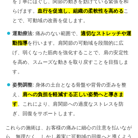
を丁寧にほぐし、関節の動きを妨げている緊張を和
らげます。
血行を促進し、組織の柔軟性を高める
こ
とで、可動域の改善を促します。
運動療法
: 痛みのない範囲で、
適切なストレッチや運
動指導
を行います。肩関節の可動域を段階的に広
げ、弱くなった筋肉を強化することで、肩の安定性
を高め、スムーズな動きを取り戻すことを目指しま
す。
姿勢調整
: 身体の土台となる骨盤や背骨の歪みを整
え、
肩への負担を軽減する正しい姿勢へと導きま
す
。これにより、肩関節への過度なストレスを防
ぎ、回復をサポートします。
これらの施術は、お客様の痛みに細心の注意を払いなが
ら、無理なく、しかし着実に可動域の回復へと導くよう