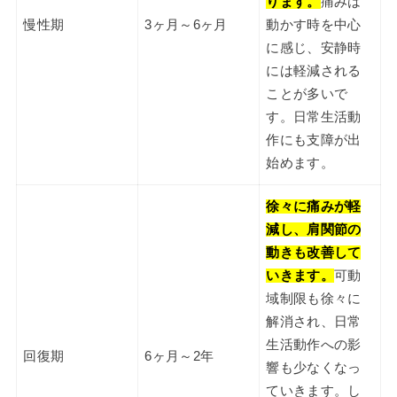
ります。
痛みは
慢性期
3ヶ月～6ヶ月
動かす時を中心
に感じ、安静時
には軽減される
ことが多いで
す。日常生活動
作にも支障が出
始めます。
徐々に痛みが軽
減し、肩関節の
動きも改善して
いきます。
可動
域制限も徐々に
解消され、日常
生活動作への影
回復期
6ヶ月～2年
響も少なくなっ
ていきます。し