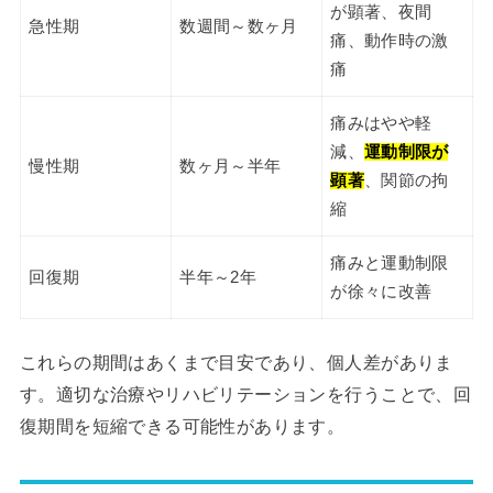
が顕著、夜間
急性期
数週間～数ヶ月
痛、動作時の激
痛
痛みはやや軽
減、
運動制限が
慢性期
数ヶ月～半年
顕著
、関節の拘
縮
痛みと運動制限
回復期
半年～2年
が徐々に改善
これらの期間はあくまで目安であり、個人差がありま
す。適切な治療やリハビリテーションを行うことで、回
復期間を短縮できる可能性があります。