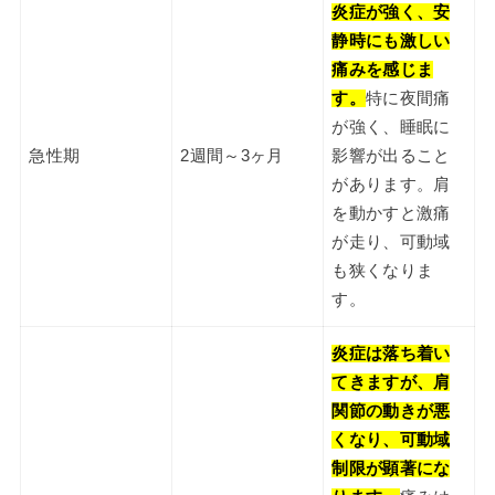
炎症が強く、安
静時にも激しい
痛みを感じま
す。
特に夜間痛
が強く、睡眠に
急性期
2週間～3ヶ月
影響が出ること
があります。肩
を動かすと激痛
が走り、可動域
も狭くなりま
す。
炎症は落ち着い
てきますが、肩
関節の動きが悪
くなり、可動域
制限が顕著にな