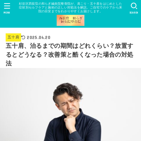
杉並区西荻窪の和らぎ鍼灸院整骨院が、肩こり・五十肩をはじめとした
症状別セルフケアと施術の正しい対処法を解説。ご自宅でのケアから来
院の目安までをわかりやすくお届けします。
MENU
SEARCH
2025.04.20
五十肩
五十肩、治るまでの期間はどれくらい？放置す
るとどうなる？改善策と酷くなった場合の対処
法