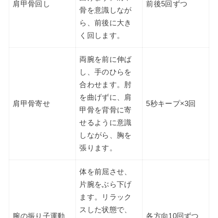
肩甲骨回し
前後5回ずつ
骨を意識しなが
ら、前後に大き
く回します。
両腕を前に伸ば
し、手のひらを
合わせます。肘
を曲げずに、肩
肩甲骨寄せ
5秒キープ×3回
甲骨を背骨に寄
せるように意識
しながら、胸を
張ります。
体を前屈させ、
片腕をぶら下げ
ます。リラック
スした状態で、
腕の振り子運動
各方向10回ずつ