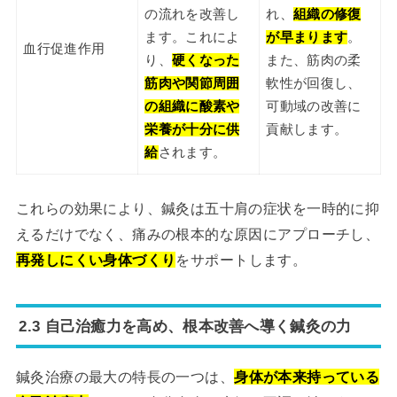
の流れを改善し
れ、
組織の修復
ます。これによ
が早まります
。
血行促進作用
り、
硬くなった
また、筋肉の柔
筋肉や関節周囲
軟性が回復し、
の組織に酸素や
可動域の改善に
栄養が十分に供
貢献します。
給
されます。
これらの効果により、鍼灸は五十肩の症状を一時的に抑
えるだけでなく、痛みの根本的な原因にアプローチし、
再発しにくい身体づくり
をサポートします。
2.3 自己治癒力を高め、根本改善へ導く鍼灸の力
鍼灸治療の最大の特長の一つは、
身体が本来持っている