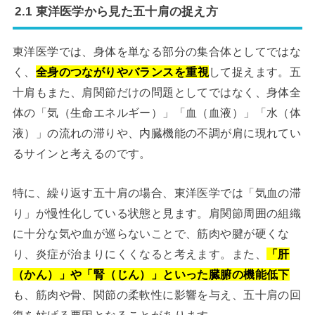
2.1 東洋医学から見た五十肩の捉え方
東洋医学では、身体を単なる部分の集合体としてではな
く、
全身のつながりやバランスを重視
して捉えます。五
十肩もまた、肩関節だけの問題としてではなく、身体全
体の「気（生命エネルギー）」「血（血液）」「水（体
液）」の流れの滞りや、内臓機能の不調が肩に現れてい
るサインと考えるのです。
特に、繰り返す五十肩の場合、東洋医学では「気血の滞
り」が慢性化している状態と見ます。肩関節周囲の組織
に十分な気や血が巡らないことで、筋肉や腱が硬くな
り、炎症が治まりにくくなると考えます。また、
「肝
（かん）」や「腎（じん）」といった臓腑の機能低下
も、筋肉や骨、関節の柔軟性に影響を与え、五十肩の回
復を妨げる要因となることがあります。