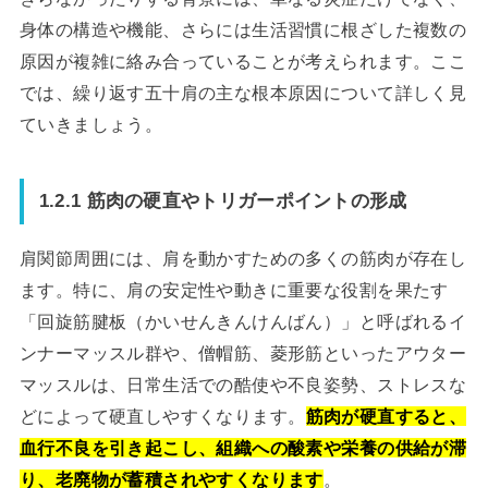
身体の構造や機能、さらには生活習慣に根ざした複数の
原因が複雑に絡み合っていることが考えられます。ここ
では、繰り返す五十肩の主な根本原因について詳しく見
ていきましょう。
1.2.1 筋肉の硬直やトリガーポイントの形成
肩関節周囲には、肩を動かすための多くの筋肉が存在し
ます。特に、肩の安定性や動きに重要な役割を果たす
「回旋筋腱板（かいせんきんけんばん）」と呼ばれるイ
ンナーマッスル群や、僧帽筋、菱形筋といったアウター
マッスルは、日常生活での酷使や不良姿勢、ストレスな
どによって硬直しやすくなります。
筋肉が硬直すると、
血行不良を引き起こし、組織への酸素や栄養の供給が滞
り、老廃物が蓄積されやすくなります
。