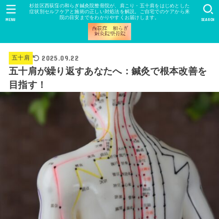
杉並区西荻窪の和らぎ鍼灸院整骨院が、肩こり・五十肩をはじめとした
症状別セルフケアと施術の正しい対処法を解説。ご自宅でのケアから来
院の目安までをわかりやすくお届けします。
MENU
SEARCH
2025.09.22
五十肩
五十肩が繰り返すあなたへ：鍼灸で根本改善を
目指す！