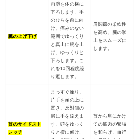
両腕を体の横に
下ろします。手
のひらを前に向
肩関節の柔軟性
け、痛みのない
を高め、腕の挙
腕の上げ下げ
範囲でゆっくり
上をスムーズに
と真上に腕を上
します。
げ、ゆっくりと
下ろします。こ
れを10回程度繰
り返します。
まっすぐ座り、
片手を頭の上に
置き、反対側の
肩に手を添えま
首から肩にかけ
首のサイドスト
す。頭をゆっく
ての筋肉の緊張
レッチ
りと横に傾け、
を和らげ、血行