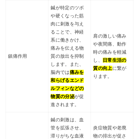
鍼が特定のツボ
や硬くなった筋
肉に刺激を与え
ることで、神経
肩の激しい痛み
系に働きかけ、
や夜間痛、動作
痛みを伝える物
時の痛みを軽減
鎮痛作用
質の放出を抑制
し、
日常生活の
します。また、
質の向上
に繋が
脳内では
痛みを
ります。
和らげるエンド
ルフィンなどの
物質の分泌
が促
進されます。
鍼の刺激は、血
管を拡張させ、
炎症物質や老廃
滞りがちな血液
物の排出が促さ