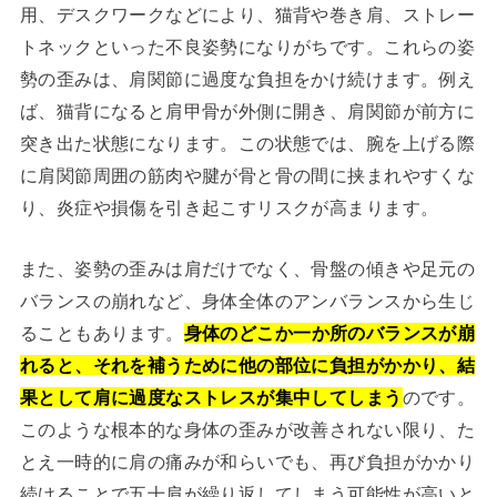
用、デスクワークなどにより、猫背や巻き肩、ストレー
トネックといった不良姿勢になりがちです。これらの姿
勢の歪みは、肩関節に過度な負担をかけ続けます。例え
ば、猫背になると肩甲骨が外側に開き、肩関節が前方に
突き出た状態になります。この状態では、腕を上げる際
に肩関節周囲の筋肉や腱が骨と骨の間に挟まれやすくな
り、炎症や損傷を引き起こすリスクが高まります。
また、姿勢の歪みは肩だけでなく、骨盤の傾きや足元の
バランスの崩れなど、身体全体のアンバランスから生じ
ることもあります。
身体のどこか一か所のバランスが崩
れると、それを補うために他の部位に負担がかかり、結
果として肩に過度なストレスが集中してしまう
のです。
このような根本的な身体の歪みが改善されない限り、た
とえ一時的に肩の痛みが和らいでも、再び負担がかかり
続けることで五十肩が繰り返してしまう可能性が高いと