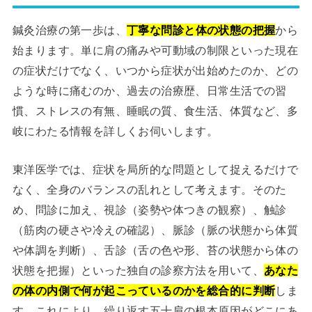
鍼灸治療の第一歩は、
丁寧な問診と体の状態の把握
から
始まります。単に肩の痛みや可動域の制限といった現在
の症状だけでなく、いつから症状が出始めたのか、どの
ような時に痛むのか、過去の治療歴、日常生活での習
慣、ストレスの有無、睡眠の質、食生活、体質など、多
岐にわたる情報を詳しくお伺いします。
東洋医学では、症状を局所的な問題として捉えるだけで
なく、全身のバランスの乱れとして考えます。そのた
め、問診に加え、視診（姿勢や体つきの観察）、触診
（筋肉の硬さや冷えの確認）、脈診（脈の状態から体質
や体調を判断）、舌診（舌の色や形、苔の状態から体の
状態を把握）といった独自の診察方法を用いて、
あなた
の体の内側で何が起こっているのかを総合的に判断
しま
す。これにより、繰り返す五十肩の根本原因がどこにあ