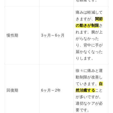
も顕著です。
痛みは軽減して
きますが、
関節
の動きが制限
さ
れます。腕が上
慢性期
3ヶ月～6ヶ月
がらなかった
り、背中に手が
届かなくなった
りします。
徐々に痛みと運
動制限が改善し
ていきます。
自
回復期
6ヶ月～2年
然治癒する
こと
が多いですが、
適切なケアが必
要です。