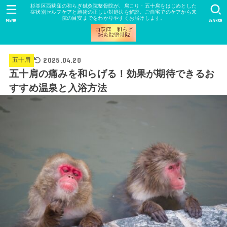
杉並区西荻窪の和らぎ鍼灸院整骨院が、肩こり・五十肩をはじめとした
症状別セルフケアと施術の正しい対処法を解説。ご自宅でのケアから来
院の目安までをわかりやすくお届けします。
MENU
SEARCH
2025.04.20
五十肩
五十肩の痛みを和らげる！効果が期待できるお
すすめ温泉と入浴方法