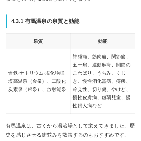
4.3.1 有馬温泉の泉質と効能
泉質
効能
神経痛、筋肉痛、関節痛、
五十肩、運動麻痺、関節の
含鉄-ナトリウム-塩化物強
こわばり、うちみ、くじ
塩高温泉（金泉）、二酸化
き、慢性消化器病、痔疾、
炭素泉（銀泉）、放射能泉
冷え性、切り傷、やけど、
慢性皮膚病、虚弱児童、慢
性婦人病など
有馬温泉は、古くから湯治場として栄えてきました。歴
史を感じさせる街並みを散策するのもおすすめです。