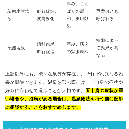
痛み、こわ
炭酸水素塩
血行促進、
ばりの緩
重曹泉とも
泉
皮膚軟化
和、美肌効
呼ばれる
果
種類によっ
鎮静効果、
痛み、筋肉
硫酸塩泉
て効果が異
血行促進
の緊張緩和
なる
上記以外にも、様々な泉質が存在し、それぞれ異なる効
果が期待できます。温泉を選ぶ際には、ご自身の症状や
好みに合わせて選ぶことが大切です。
五十肩の症状が重
い場合や、持病がある場合は、温泉療法を行う前に医師
に相談することをおすすめします。