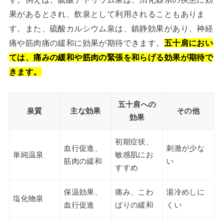
果があるとされ、飲泉として利用されることもありま
す。また、硫酸カルシウム泉は、鎮静効果があり、神経
痛や筋肉痛の緩和に効果が期待できます。
五十肩におい
ては、痛みの緩和や筋肉の緊張を和らげる効果が期待で
きます。
五十肩への
泉質
主な効果
その他
効果
初期症状、
血行促進、
刺激が少な
単純温泉
敏感肌にお
筋肉の緩和
い
すすめ
保温効果、
痛み、こわ
湯冷めしに
塩化物泉
血行促進
ばりの緩和
くい