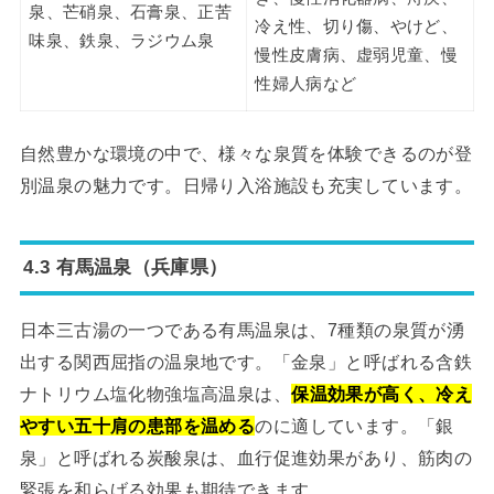
泉、芒硝泉、石膏泉、正苦
冷え性、切り傷、やけど、
味泉、鉄泉、ラジウム泉
慢性皮膚病、虚弱児童、慢
性婦人病など
自然豊かな環境の中で、様々な泉質を体験できるのが登
別温泉の魅力です。日帰り入浴施設も充実しています。
4.3 有馬温泉（兵庫県）
日本三古湯の一つである有馬温泉は、7種類の泉質が湧
出する関西屈指の温泉地です。「金泉」と呼ばれる含鉄
ナトリウム塩化物強塩高温泉は、
保温効果が高く、冷え
やすい五十肩の患部を温める
のに適しています。「銀
泉」と呼ばれる炭酸泉は、血行促進効果があり、筋肉の
緊張を和らげる効果も期待できます。