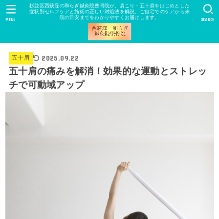
杉並区西荻窪の和らぎ鍼灸院整骨院が、肩こり・五十肩をはじめとした
症状別セルフケアと施術の正しい対処法を解説。ご自宅でのケアから来
院の目安までをわかりやすくお届けします。
MENU
SEARCH
2025.09.22
五十肩
五十肩の痛みを解消！効果的な運動とストレッ
チで可動域アップ