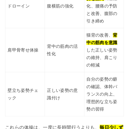
ドローイン
腹横筋の強化
化、腰痛の予防
と改善、腹部の
引き締め
猫背の改善、
背
中の筋肉を意識
背中の筋肉の活
肩甲骨寄せ体操
した正しい姿勢
性化
の維持、肩こり
の軽減
自分の姿勢の癖
の確認、体幹バ
壁立ち姿勢チェ
正しい姿勢の意
ランスの向上、
ック
識付け
理想的な立ち姿
勢の習得
これらの体操は、一度に長時間行うよりも、
毎日少しず