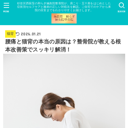
杉並区西荻窪の和らぎ鍼灸院整骨院が、肩こり・五十肩をはじめとした
症状別セルフケアと施術の正しい対処法を解説。ご自宅でのケアから来
院の目安までをわかりやすくお届けします。
MENU
SEARCH
2026.01.21
猫背
腰痛と猫背の本当の原因は？整骨院が教える根
本改善策でスッキリ解消！