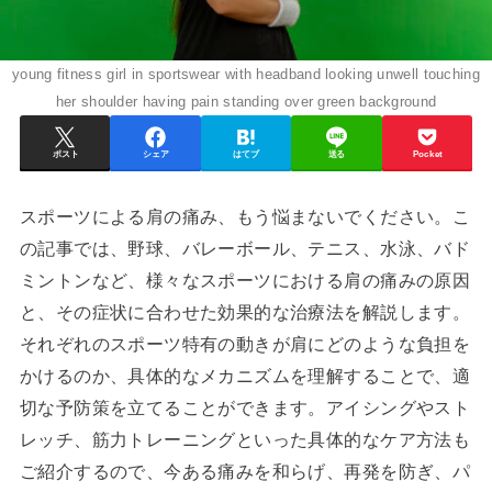
young fitness girl in sportswear with headband looking unwell touching
her shoulder having pain standing over green background
ポスト
シェア
はてブ
送る
Pocket
スポーツによる肩の痛み、もう悩まないでください。こ
の記事では、野球、バレーボール、テニス、水泳、バド
ミントンなど、様々なスポーツにおける肩の痛みの原因
と、その症状に合わせた効果的な治療法を解説します。
それぞれのスポーツ特有の動きが肩にどのような負担を
かけるのか、具体的なメカニズムを理解することで、適
切な予防策を立てることができます。アイシングやスト
レッチ、筋力トレーニングといった具体的なケア方法も
ご紹介するので、今ある痛みを和らげ、再発を防ぎ、パ