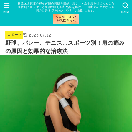
杉並区西荻窪の和らぎ鍼灸院整骨院が、肩こり・五十肩をはじめとした
症状別セルフケアと施術の正しい対処法を解説。ご自宅でのケアから来
院の目安までをわかりやすくお届けします。
MENU
SEARCH
2025.09.22
スポーツ
野球、バレー、テニス…スポーツ別！肩の痛み
の原因と効果的な治療法