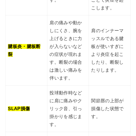
こします。
肩の痛みや動か
しにくさ、腕を
肩のインナーマ
上げるときに力
ッスルである腱
腱板炎・腱板断
が入らないなど
板が使いすぎに
裂
の症状が現れま
より炎症を起こ
す。断裂の場合
したり、断裂し
は激しい痛みを
たりします。
伴います。
投球動作時など
に肩に痛みやク
関節唇の上部が
SLAP損傷
リック音、引っ
損傷した状態で
掛かりを感じま
す。
す。