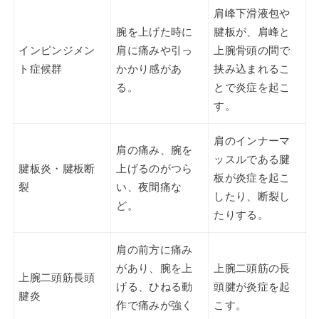
肩峰下滑液包や
腕を上げた時に
腱板が、肩峰と
インピンジメン
肩に痛みや引っ
上腕骨頭の間で
ト症候群
かかり感があ
挟み込まれるこ
る。
とで炎症を起こ
す。
肩のインナーマ
肩の痛み、腕を
ッスルである腱
腱板炎・腱板断
上げるのがつら
板が炎症を起こ
裂
い、夜間痛な
したり、断裂し
ど。
たりする。
肩の前方に痛み
があり、腕を上
上腕二頭筋の長
上腕二頭筋長頭
げる、ひねる動
頭腱が炎症を起
腱炎
作で痛みが強く
こす。