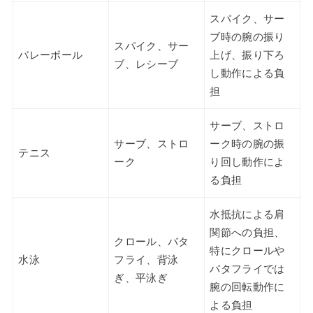
スパイク、サー
ブ時の腕の振り
スパイク、サー
バレーボール
上げ、振り下ろ
ブ、レシーブ
し動作による負
担
サーブ、ストロ
サーブ、ストロ
ーク時の腕の振
テニス
ーク
り回し動作によ
る負担
水抵抗による肩
関節への負担、
クロール、バタ
特にクロールや
水泳
フライ、背泳
バタフライでは
ぎ、平泳ぎ
腕の回転動作に
よる負担