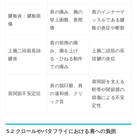
肩の痛み、腕の
肩のインナーマ
腱板炎・腱板損
挙上困難、夜間
ッスルである腱
傷
痛
板の炎症や断裂
肩の前側の痛
上腕二頭筋長頭
み、腕を上げ
上腕二頭筋の長
腱炎
る・ひねる動作
頭腱の炎症
での痛み
肩関節を支える
肩の脱臼癖、肩
靭帯や関節唇の
肩関節不安定症
の違和感、クリ
損傷による不安
ック音
定性
5.2 クロールやバタフライにおける肩への負担