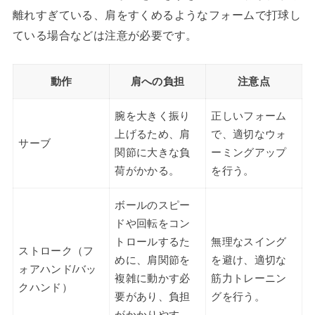
離れすぎている、肩をすくめるようなフォームで打球し
ている場合などは注意が必要です。
動作
肩への負担
注意点
腕を大きく振り
正しいフォーム
上げるため、肩
で、適切なウォ
サーブ
関節に大きな負
ーミングアップ
荷がかかる。
を行う。
ボールのスピー
ドや回転をコン
トロールするた
無理なスイング
ストローク（フ
めに、肩関節を
を避け、適切な
ォアハンド/バッ
複雑に動かす必
筋力トレーニン
クハンド）
要があり、負担
グを行う。
がかかりやす